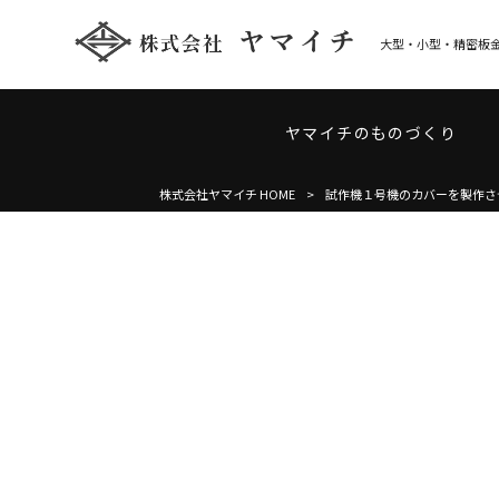
大型・小型・精密板金
ヤマイチのものづくり
株式会社ヤマイチ HOME
>
試作機１号機のカバーを製作さ