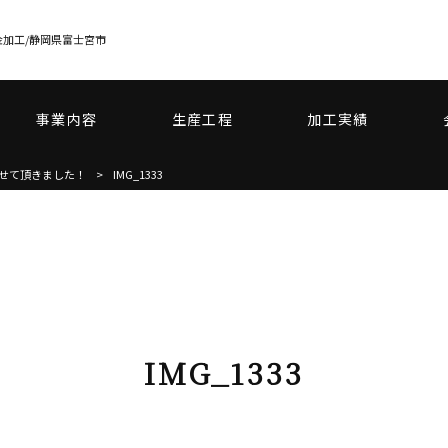
加工/静岡県富士宮市
事業内容
生産工程
加工実績
せて頂きました！
>
IMG_1333
IMG_1333